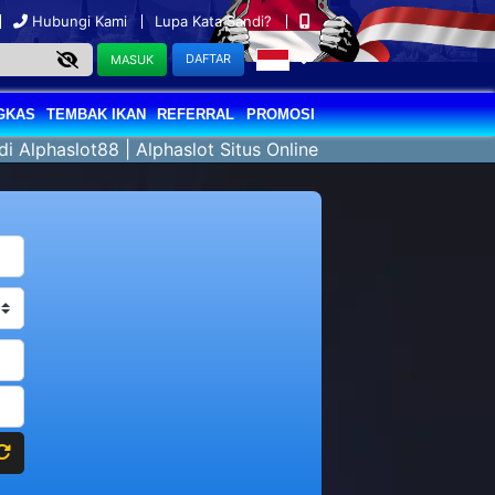
Hubungi Kami
Lupa Kata Sandi?
DAFTAR
GKAS
TEMBAK IKAN
REFERRAL
PROMOSI
Alphaslot Situs Online Gaming Terpercaya dengan Bonus Mel