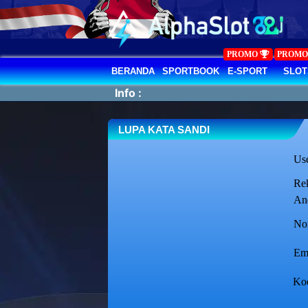
PROMO
PROM
BERANDA
SPORTBOOK
E-SPORT
SLOT
Info :
LUPA KATA SANDI
Us
Re
An
No
Em
Kod