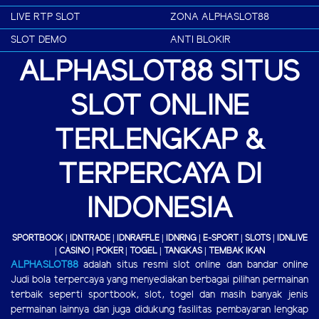
LIVE RTP SLOT
ZONA ALPHASLOT88
SLOT DEMO
ANTI BLOKIR
ALPHASLOT88 SITUS
SLOT ONLINE
TERLENGKAP &
TERPERCAYA DI
INDONESIA
SPORTBOOK | IDNTRADE | IDNRAFFLE | IDNRNG | E-SPORT | SLOTS | IDNLIVE
| CASINO | POKER | TOGEL | TANGKAS | TEMBAK IKAN
ALPHASLOT88
adalah situs resmi slot online dan bandar online
Judi bola terpercaya yang menyediakan berbagai pilihan permainan
terbaik seperti sportbook, slot, togel dan masih banyak jenis
permainan lainnya dan juga didukung fasilitas pembayaran lengkap